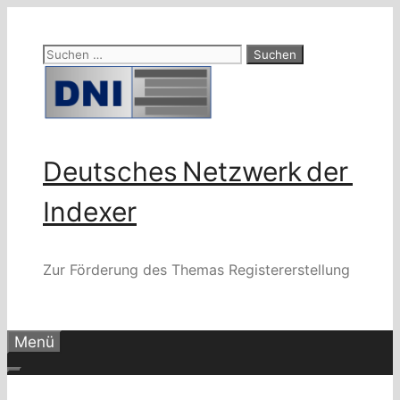
Zum
Inhalt
Suchen
springen
nach:
Deutsches Netzwerk der
Indexer
Zur Förderung des Themas Registererstellung
Menü