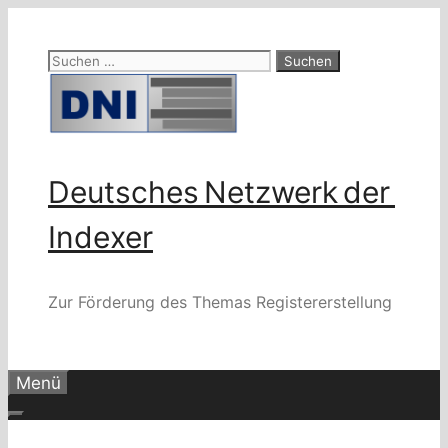
Zum
Inhalt
Suchen
springen
nach:
Deutsches Netzwerk der
Indexer
Zur Förderung des Themas Registererstellung
Menü