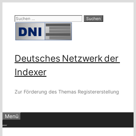
Zum
Inhalt
Suchen
springen
nach:
Deutsches Netzwerk der
Indexer
Zur Förderung des Themas Registererstellung
Menü