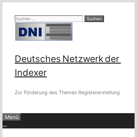
Zum
Inhalt
Suchen
springen
nach:
Deutsches Netzwerk der
Indexer
Zur Förderung des Themas Registererstellung
Menü