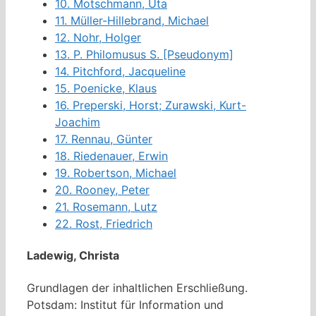
10.
Motschmann, Uta
11.
Müller-Hillebrand, Michael
12.
Nohr, Holger
13.
P. Philomusus S. [Pseudonym]
14.
Pitchford, Jacqueline
15.
Poenicke, Klaus
16.
Preperski, Horst; Zurawski, Kurt-
Joachim
17.
Rennau, Günter
18.
Riedenauer, Erwin
19.
Robertson, Michael
20.
Rooney, Peter
21.
Rosemann, Lutz
22.
Rost, Friedrich
Ladewig, Christa
Grundlagen der inhaltlichen Erschließung.
Potsdam: Institut für Information und