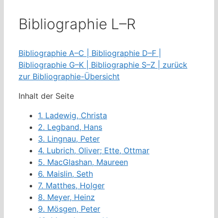
Bibliographie L–R
Bibliographie A–C |
Bibliographie D–F |
Bibliographie G–K |
Bibliographie S–Z |
zurück
zur Bibliographie-Übersicht
Inhalt der Seite
1.
Ladewig, Christa
2.
Legband, Hans
3.
Lingnau, Peter
4.
Lubrich, Oliver; Ette, Ottmar
5.
MacGlashan, Maureen
6.
Maislin, Seth
7.
Matthes, Holger
8.
Meyer, Heinz
9.
Mösgen, Peter