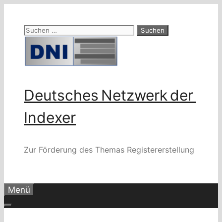
Zum
Inhalt
Suchen
springen
nach:
Deutsches Netzwerk der
Indexer
Zur Förderung des Themas Registererstellung
Menü