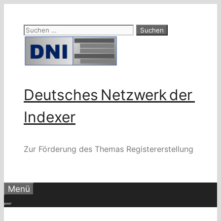
Zum
Inhalt
Suchen
springen
nach:
Deutsches Netzwerk der
Indexer
Zur Förderung des Themas Registererstellung
Menü