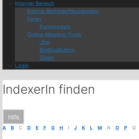
Interner Bereich
Interne Beiträge/Neuigkeiten
Foren
Forumregeln
Online-Meeting-Tools
Jitsi
BigBlueButton
Zoom
Login
IndexerIn finden
Hilfe
A
B
C
D
E
F
G
H
I
J
K
L
M
N
O
P
Q