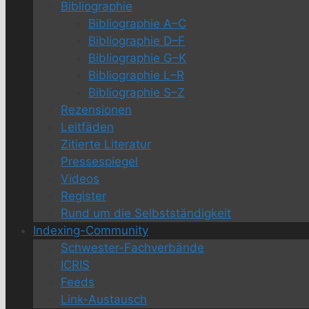
Bibliographie
Bibliographie A–C
Bibliographie D–F
Bibliographie G–K
Bibliographie L–R
Bibliographie S–Z
Rezensionen
Leitfäden
Zitierte Literatur
Pressespiegel
Videos
Register
Rund um die Selbstständigkeit
Indexing-Community
Schwester-Fachverbände
ICRIS
Feeds
Link-Austausch