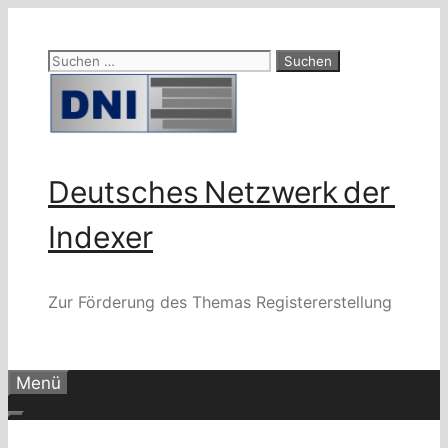
Zum
Inhalt
Suchen
springen
nach:
Deutsches Netzwerk der
Indexer
Zur Förderung des Themas Registererstellung
Menü