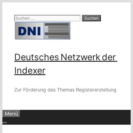
Zum
Inhalt
Suchen
springen
nach:
Deutsches Netzwerk der
Indexer
Zur Förderung des Themas Registererstellung
Menü