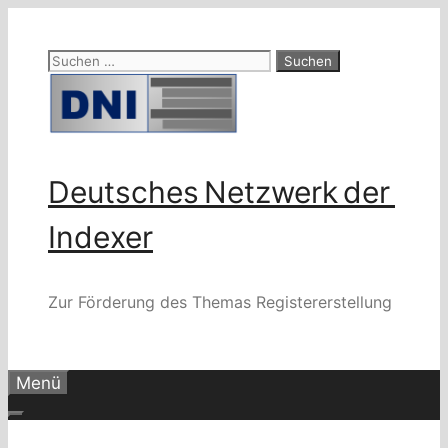
Zum
Inhalt
Suchen
springen
nach:
Deutsches Netzwerk der
Indexer
Zur Förderung des Themas Registererstellung
Menü