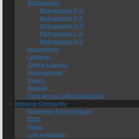
Bibliographie
Bibliographie A–C
Bibliographie D–F
Bibliographie G–K
Bibliographie L–R
Bibliographie S–Z
Rezensionen
Leitfäden
Zitierte Literatur
Pressespiegel
Videos
Register
Rund um die Selbstständigkeit
Indexing-Community
Schwester-Fachverbände
ICRIS
Feeds
Link-Austausch