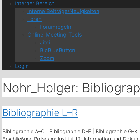
Interner Bereich
Interne Beiträge/Neuigkeiten
Foren
Forumregeln
Online-Meeting-Tools
Jitsi
BigBlueButton
Zoom
Login
Nohr_Holger: Bibliograp
Bibliographie L–R
Bibliographie A–C | Bibliographie D–F | Bibliographie G–K 
Erschließung.Potsdam: Institut für Information und Doku