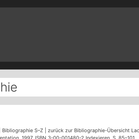
hie
| Bibliographie S–Z | zurück zur Bibliographie-Übersicht La
mentation, 1997. ISBN 3-00-001480-2 Indexieren, S. 85–101