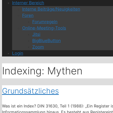
Interner Bereich
Interne Beiträge/Neuigkeiten
Foren
Forumregeln
Online-Meeting-Tools
Jitsi
BigBlueButton
Zoom
Login
Indexing: Mythen
Grundsätzliches
Was ist ein Index? DIN 31630, Teil 1 (1988): „Ein Regist
Informationssammlung hinaus. Es besteht aus Registerein