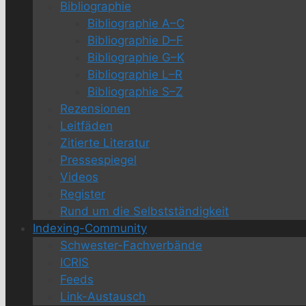
Bibliographie
Bibliographie A–C
Bibliographie D–F
Bibliographie G–K
Bibliographie L–R
Bibliographie S–Z
Rezensionen
Leitfäden
Zitierte Literatur
Pressespiegel
Videos
Register
Rund um die Selbstständigkeit
Indexing-Community
Schwester-Fachverbände
ICRIS
Feeds
Link-Austausch