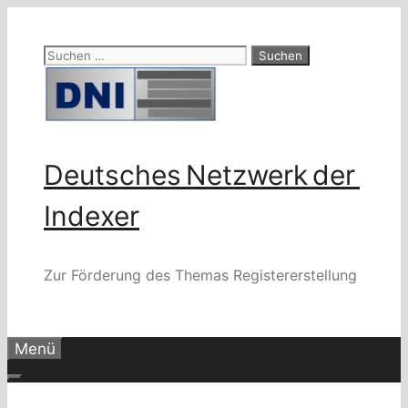
Zum
Inhalt
Suchen
springen
nach:
Deutsches Netzwerk der
Indexer
Zur Förderung des Themas Registererstellung
Menü