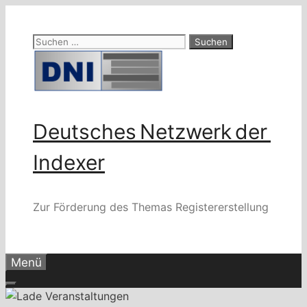
Zum
Inhalt
Suchen
springen
nach:
Deutsches Netzwerk der
Indexer
Zur Förderung des Themas Registererstellung
Menü