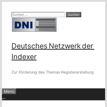
Zum
Inhalt
Suchen
springen
nach:
Deutsches Netzwerk der
Indexer
Zur Förderung des Themas Registererstellung
Menü